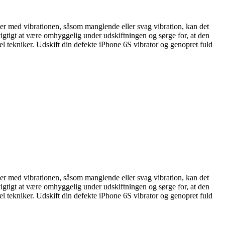
er med vibrationen, såsom manglende eller svag vibration, kan det
 vigtigt at være omhyggelig under udskiftningen og sørge for, at den
onel tekniker. Udskift din defekte iPhone 6S vibrator og genopret fuld
er med vibrationen, såsom manglende eller svag vibration, kan det
 vigtigt at være omhyggelig under udskiftningen og sørge for, at den
onel tekniker. Udskift din defekte iPhone 6S vibrator og genopret fuld