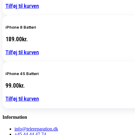
Tilføj til kurven
iPhone 8 Batteri
189.00
kr.
Tilføj til kurven
iPhone 4S Batteri
99.00
kr.
Tilføj til kurven
Information
info@telereparation.dk
+45 44 44 47 74