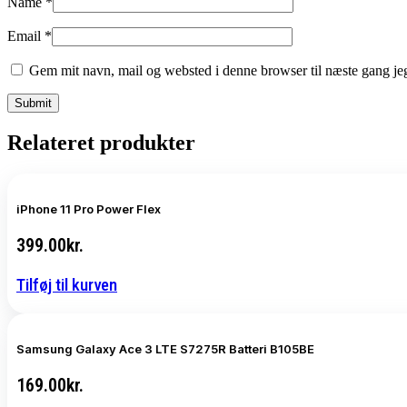
Name
*
Email
*
Gem mit navn, mail og websted i denne browser til næste gang j
Relateret produkter
iPhone 11 Pro Power Flex
399.00
kr.
Tilføj til kurven
Samsung Galaxy Ace 3 LTE S7275R Batteri B105BE
169.00
kr.