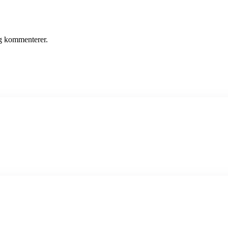
eg kommenterer.