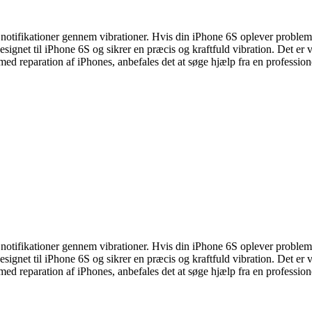
 notifikationer gennem vibrationer. Hvis din iPhone 6S oplever problem
esignet til iPhone 6S og sikrer en præcis og kraftfuld vibration. Det er
ng med reparation af iPhones, anbefales det at søge hjælp fra en professi
 notifikationer gennem vibrationer. Hvis din iPhone 6S oplever problem
esignet til iPhone 6S og sikrer en præcis og kraftfuld vibration. Det er
ng med reparation af iPhones, anbefales det at søge hjælp fra en professi