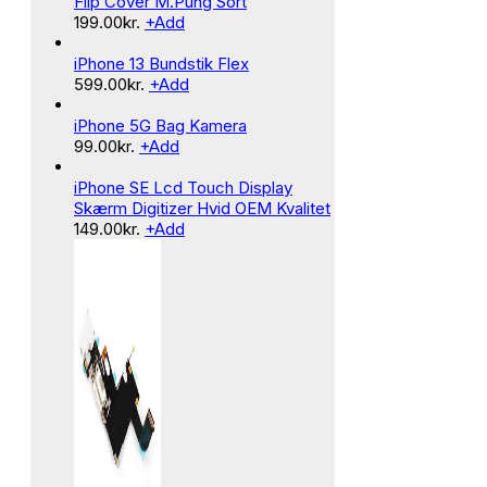
Flip Cover M.Pung Sort
199.00
kr.
+
Add
iPhone 13 Bundstik Flex
599.00
kr.
+
Add
iPhone 5G Bag Kamera
99.00
kr.
+
Add
iPhone SE Lcd Touch Display
Skærm Digitizer Hvid OEM Kvalitet
149.00
kr.
+
Add