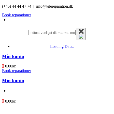
Videre
(+45) 44 44 47 74 | info@telereparation.dk
til
Book reparationer
indhold
Loading Data..
Min konto
0
0.00
kr.
Book reparationer
Min konto
0
0.00
kr.