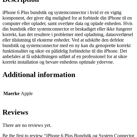
quantity
iPhone 6 Plus bundstik og systemconnector i hvid er en vigtig
komponent, der giver dig mulighed for at forbinde din iPhone til en
computer eller oplader, samt overføre data og oplade enheden. Hvis
din bundstik eller systemconnector er beskadiget eller ikke fungerer
korrekt, kan det resultere i problemer med opladning, dataoverførsel
eller tilslutning til eksterne enheder. Ved at udskifte den defekte
bundstik og systemconnector med en ny kan du genoprette korrekt
funktionalitet og sikre en pålidelig forbindelse til din iPhone. Det
anbefales at få udskiftningen udført af en professionel for at sikre
korrekt installation og bevare enhedens optimale ydeevne.
Additional information
Maerke
Apple
Reviews
There are no reviews yet.
Be the first to review “iPhone 6 Plus Bundstik og System Connector