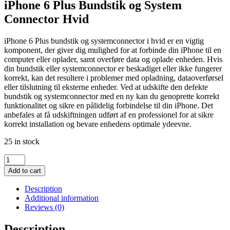
iPhone 6 Plus Bundstik og System
Connector Hvid
iPhone 6 Plus bundstik og systemconnector i hvid er en vigtig
komponent, der giver dig mulighed for at forbinde din iPhone til en
computer eller oplader, samt overføre data og oplade enheden. Hvis
din bundstik eller systemconnector er beskadiget eller ikke fungerer
korrekt, kan det resultere i problemer med opladning, dataoverførsel
eller tilslutning til eksterne enheder. Ved at udskifte den defekte
bundstik og systemconnector med en ny kan du genoprette korrekt
funktionalitet og sikre en pålidelig forbindelse til din iPhone. Det
anbefales at få udskiftningen udført af en professionel for at sikre
korrekt installation og bevare enhedens optimale ydeevne.
25 in stock
iPhone
6
Add to cart
Plus
Bundstik
Description
og
Additional information
System
Reviews (0)
Connector
Hvid
Description