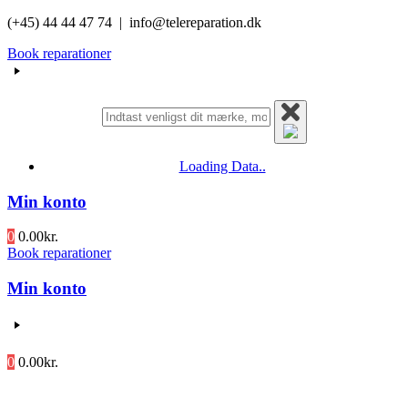
Videre
(+45) 44 44 47 74 | info@telereparation.dk
til
Book reparationer
indhold
Loading Data..
Min konto
0
0.00
kr.
Book reparationer
Min konto
0
0.00
kr.