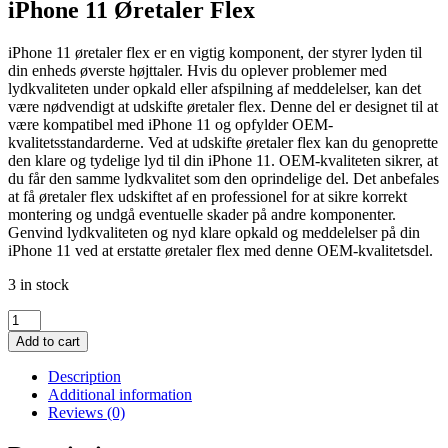
iPhone 11 Øretaler Flex
iPhone 11 øretaler flex er en vigtig komponent, der styrer lyden til
din enheds øverste højttaler. Hvis du oplever problemer med
lydkvaliteten under opkald eller afspilning af meddelelser, kan det
være nødvendigt at udskifte øretaler flex. Denne del er designet til at
være kompatibel med iPhone 11 og opfylder OEM-
kvalitetsstandarderne. Ved at udskifte øretaler flex kan du genoprette
den klare og tydelige lyd til din iPhone 11. OEM-kvaliteten sikrer, at
du får den samme lydkvalitet som den oprindelige del. Det anbefales
at få øretaler flex udskiftet af en professionel for at sikre korrekt
montering og undgå eventuelle skader på andre komponenter.
Genvind lydkvaliteten og nyd klare opkald og meddelelser på din
iPhone 11 ved at erstatte øretaler flex med denne OEM-kvalitetsdel.
3 in stock
iPhone
11
Add to cart
Øretaler
Flex
Description
quantity
Additional information
Reviews (0)