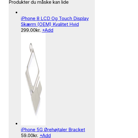
Produkter du måske kan lide
iPhone 8 LCD Og Touch Display
Skærm (OEM) Kvalitet Hvid
299.00
kr.
+
Add
iPhone 5G Ørehøjtaler Bracket
59.00
kr.
+
Add