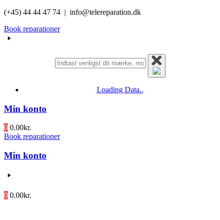
Videre
(+45) 44 44 47 74 | info@telereparation.dk
til
Book reparationer
indhold
Loading Data..
Min konto
0
0.00
kr.
Book reparationer
Min konto
0
0.00
kr.