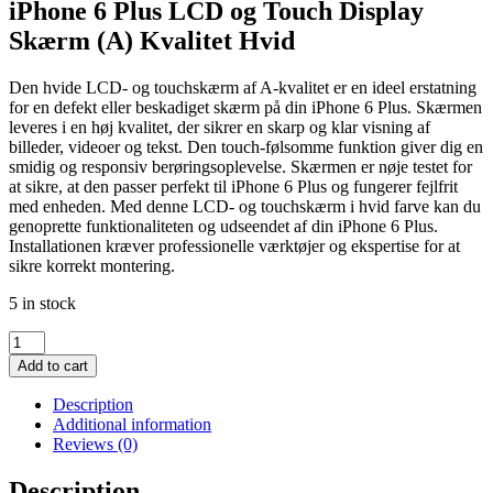
iPhone 6 Plus LCD og Touch Display
Skærm (A) Kvalitet Hvid
Den hvide LCD- og touchskærm af A-kvalitet er en ideel erstatning
for en defekt eller beskadiget skærm på din iPhone 6 Plus. Skærmen
leveres i en høj kvalitet, der sikrer en skarp og klar visning af
billeder, videoer og tekst. Den touch-følsomme funktion giver dig en
smidig og responsiv berøringsoplevelse. Skærmen er nøje testet for
at sikre, at den passer perfekt til iPhone 6 Plus og fungerer fejlfrit
med enheden. Med denne LCD- og touchskærm i hvid farve kan du
genoprette funktionaliteten og udseendet af din iPhone 6 Plus.
Installationen kræver professionelle værktøjer og ekspertise for at
sikre korrekt montering.
5 in stock
iPhone
6
Add to cart
Plus
LCD
Description
og
Additional information
Touch
Reviews (0)
Display
Skærm
Description