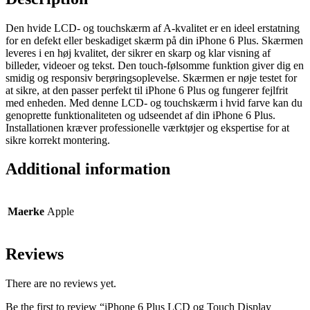
(A)
Kvalitet
Den hvide LCD- og touchskærm af A-kvalitet er en ideel erstatning
Hvid
for en defekt eller beskadiget skærm på din iPhone 6 Plus. Skærmen
quantity
leveres i en høj kvalitet, der sikrer en skarp og klar visning af
billeder, videoer og tekst. Den touch-følsomme funktion giver dig en
smidig og responsiv berøringsoplevelse. Skærmen er nøje testet for
at sikre, at den passer perfekt til iPhone 6 Plus og fungerer fejlfrit
med enheden. Med denne LCD- og touchskærm i hvid farve kan du
genoprette funktionaliteten og udseendet af din iPhone 6 Plus.
Installationen kræver professionelle værktøjer og ekspertise for at
sikre korrekt montering.
Additional information
Maerke
Apple
Reviews
There are no reviews yet.
Be the first to review “iPhone 6 Plus LCD og Touch Display