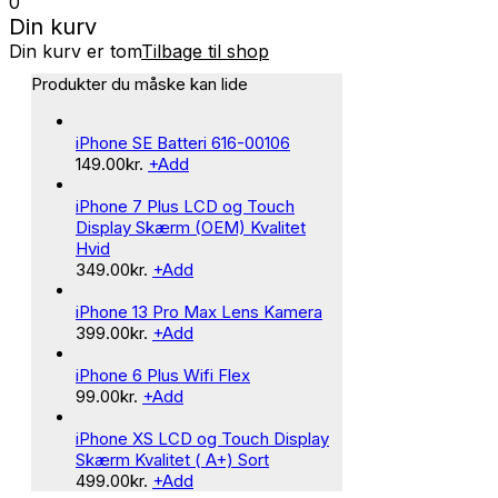
0
Din kurv
Din kurv er tom
Tilbage til shop
Produkter du måske kan lide
iPhone SE Batteri 616-00106
149.00
kr.
+
Add
iPhone 7 Plus LCD og Touch
Display Skærm (OEM) Kvalitet
Hvid
349.00
kr.
+
Add
iPhone 13 Pro Max Lens Kamera
399.00
kr.
+
Add
iPhone 6 Plus Wifi Flex
99.00
kr.
+
Add
iPhone XS LCD og Touch Display
Skærm Kvalitet ( A+) Sort
499.00
kr.
+
Add