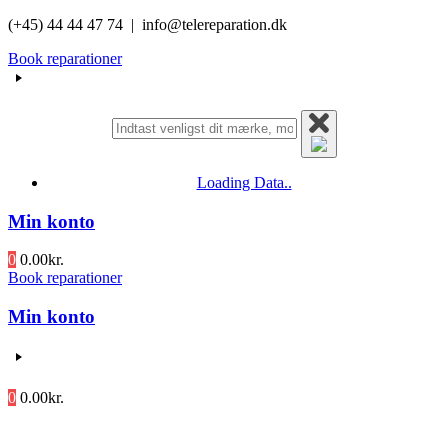
Videre
(+45) 44 44 47 74 | info@telereparation.dk
til
Book reparationer
indhold
Loading Data..
Min konto
0
0.00
kr.
Book reparationer
Min konto
0
0.00
kr.