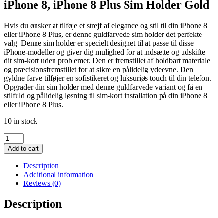
iPhone 8, iPhone 8 Plus Sim Holder Gold
Hvis du ønsker at tilføje et strejf af elegance og stil til din iPhone 8
eller iPhone 8 Plus, er denne guldfarvede sim holder det perfekte
valg. Denne sim holder er specielt designet til at passe til disse
iPhone-modeller og giver dig mulighed for at indsætte og udskifte
dit sim-kort uden problemer. Den er fremstillet af holdbart materiale
og præcisionsfremstillet for at sikre en pålidelig ydeevne. Den
gyldne farve tilføjer en sofistikeret og luksuriøs touch til din telefon.
Opgrader din sim holder med denne guldfarvede variant og få en
stilfuld og pålidelig løsning til sim-kort installation på din iPhone 8
eller iPhone 8 Plus.
10 in stock
iPhone
8,
Add to cart
iPhone
8
Description
Plus
Additional information
Sim
Reviews (0)
Holder
Gold
Description
quantity