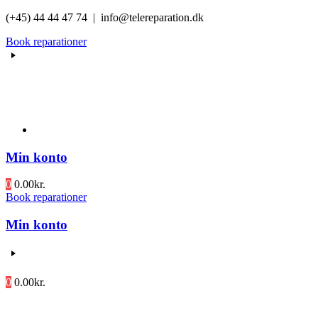
Videre
(+45) 44 44 47 74 | info@telereparation.dk
til
Book reparationer
indhold
Min konto
0
0.00
kr.
Book reparationer
Min konto
0
0.00
kr.