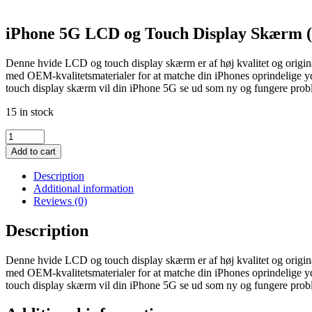
iPhone 5G LCD og Touch Display Skærm 
Denne hvide LCD og touch display skærm er af høj kvalitet og original
med OEM-kvalitetsmaterialer for at matche din iPhones oprindelige 
touch display skærm vil din iPhone 5G se ud som ny og fungere probl
15 in stock
iPhone
5G
Add to cart
LCD
og
Description
Touch
Additional information
Display
Reviews (0)
Skærm
(OEM)
Description
Kvalitet
Hvid
Denne hvide LCD og touch display skærm er af høj kvalitet og original
quantity
med OEM-kvalitetsmaterialer for at matche din iPhones oprindelige 
touch display skærm vil din iPhone 5G se ud som ny og fungere probl