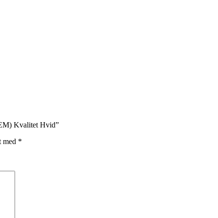
EM) Kvalitet Hvid”
et med
*