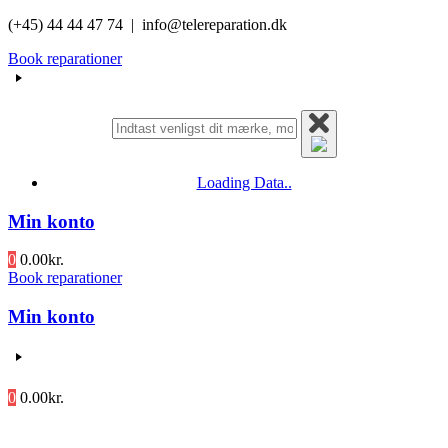
Videre
(+45) 44 44 47 74 | info@telereparation.dk
til
Book reparationer
indhold
Loading Data..
Min konto
0
0.00
kr.
Book reparationer
Min konto
0
0.00
kr.