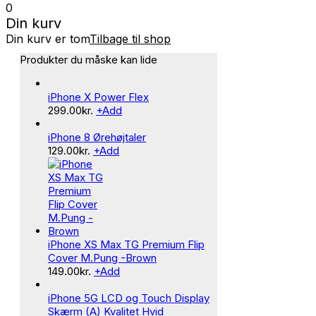
0
Din kurv
Din kurv er tom
Tilbage til shop
Produkter du måske kan lide
iPhone X Power Flex
299.00
kr.
+
Add
iPhone 8 Ørehøjtaler
129.00
kr.
+
Add
iPhone XS Max TG Premium Flip
Cover M.Pung -Brown
149.00
kr.
+
Add
iPhone 5G LCD og Touch Display
Skærm (A) Kvalitet Hvid