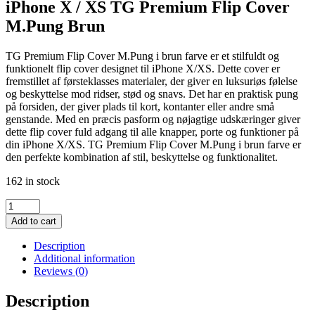
iPhone X / XS TG Premium Flip Cover
M.Pung Brun
TG Premium Flip Cover M.Pung i brun farve er et stilfuldt og
funktionelt flip cover designet til iPhone X/XS. Dette cover er
fremstillet af førsteklasses materialer, der giver en luksuriøs følelse
og beskyttelse mod ridser, stød og snavs. Det har en praktisk pung
på forsiden, der giver plads til kort, kontanter eller andre små
genstande. Med en præcis pasform og nøjagtige udskæringer giver
dette flip cover fuld adgang til alle knapper, porte og funktioner på
din iPhone X/XS. TG Premium Flip Cover M.Pung i brun farve er
den perfekte kombination af stil, beskyttelse og funktionalitet.
162 in stock
iPhone
X
Add to cart
/
XS
Description
TG
Additional information
Premium
Reviews (0)
Flip
Cover
Description
M.Pung