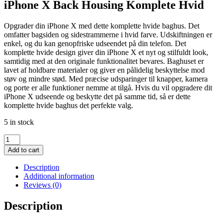
iPhone X Back Housing Komplete Hvid
Opgrader din iPhone X med dette komplette hvide baghus. Det
omfatter bagsiden og sidestrammerne i hvid farve. Udskiftningen er
enkel, og du kan genopfriske udseendet på din telefon. Det
komplette hvide design giver din iPhone X et nyt og stilfuldt look,
samtidig med at den originale funktionalitet bevares. Baghuset er
lavet af holdbare materialer og giver en pålidelig beskyttelse mod
støv og mindre stød. Med præcise udsparinger til knapper, kamera
og porte er alle funktioner nemme at tilgå. Hvis du vil opgradere dit
iPhone X udseende og beskytte det på samme tid, så er dette
komplette hvide baghus det perfekte valg.
5 in stock
iPhone
X
Add to cart
Back
Housing
Description
Komplete
Additional information
Hvid
Reviews (0)
quantity
Description