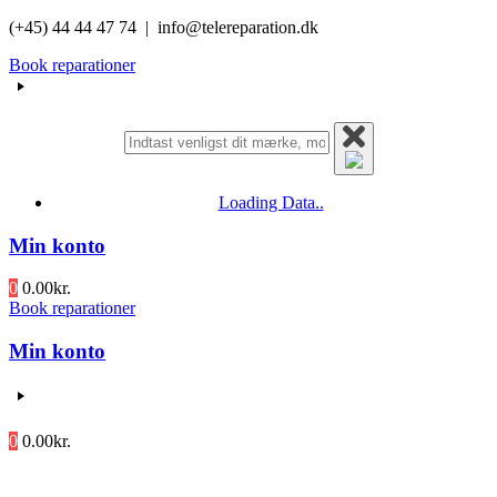
Videre
(+45) 44 44 47 74 | info@telereparation.dk
til
Book reparationer
indhold
Loading Data..
Min konto
0
0.00
kr.
Book reparationer
Min konto
0
0.00
kr.