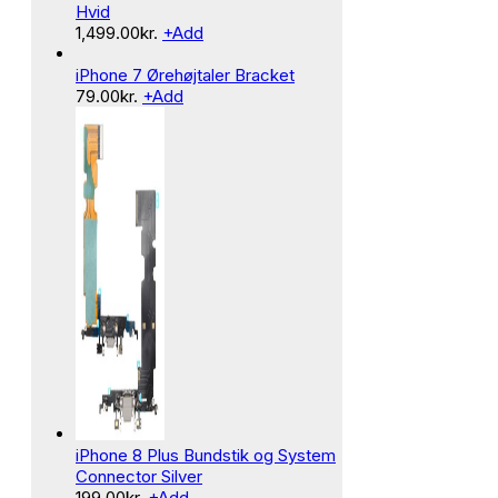
Hvid
1,499.00
kr.
+
Add
iPhone 7 Ørehøjtaler Bracket
79.00
kr.
+
Add
iPhone 8 Plus Bundstik og System
Connector Silver
199.00
kr.
+
Add