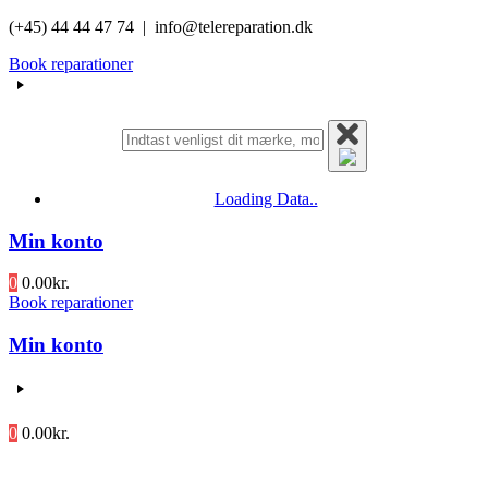
Videre
(+45) 44 44 47 74 | info@telereparation.dk
til
Book reparationer
indhold
Loading Data..
Min konto
0
0.00
kr.
Book reparationer
Min konto
0
0.00
kr.