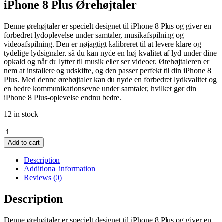
iPhone 8 Plus Ørehøjtaler
Denne ørehøjtaler er specielt designet til iPhone 8 Plus og giver en
forbedret lydoplevelse under samtaler, musikafspilning og
videoafspilning. Den er nøjagtigt kalibreret til at levere klare og
tydelige lydsignaler, så du kan nyde en høj kvalitet af lyd under dine
opkald og når du lytter til musik eller ser videoer. Ørehøjtaleren er
nem at installere og udskifte, og den passer perfekt til din iPhone 8
Plus. Med denne ørehøjtaler kan du nyde en forbedret lydkvalitet og
en bedre kommunikationsevne under samtaler, hvilket gør din
iPhone 8 Plus-oplevelse endnu bedre.
12 in stock
iPhone
8
Add to cart
Plus
Ørehøjtaler
Description
quantity
Additional information
Reviews (0)
Description
Denne ørehøjtaler er specielt designet til iPhone 8 Plus og giver en