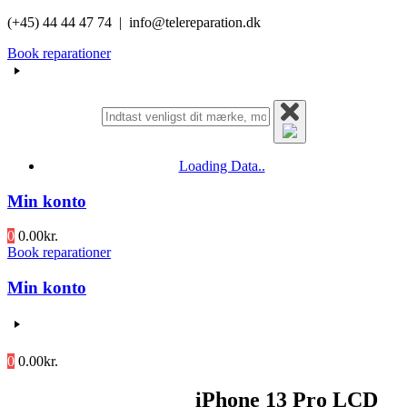
Videre
(+45) 44 44 47 74 | info@telereparation.dk
til
Book reparationer
indhold
Loading Data..
Min konto
0
0.00
kr.
Book reparationer
Min konto
0
0.00
kr.
iPhone 13 Pro LCD