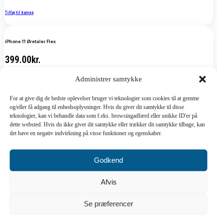
Tilføj til kurven
iPhone 11 Øretaler Flex
399.00
kr.
Administrer samtykke
Tilføj til kurven
For at give dig de bedste oplevelser bruger vi teknologier som cookies til at gemme
og/eller få adgang til enhedsoplysninger. Hvis du giver dit samtykke til disse
iPhone 5G Batteri 616-0613
teknologier, kan vi behandle data som f.eks. browsingadfærd eller unikke ID'er på
dette websted. Hvis du ikke giver dit samtykke eller trækker dit samtykke tilbage, kan
99.00
kr.
det have en negativ indvirkning på visse funktioner og egenskaber.
Tilføj til kurven
Godkend
iPhone 8 Plus Back Housing Complete White
Afvis
1,499.00
kr.
Se præferencer
Tilføj til kurven