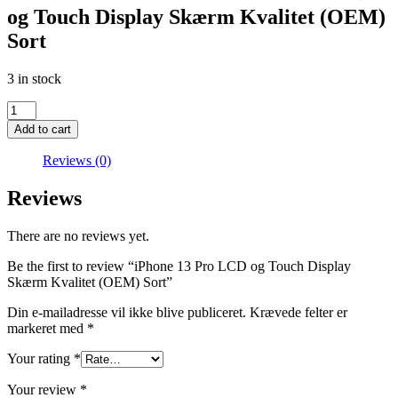
og Touch Display Skærm Kvalitet (OEM)
Sort
3 in stock
iPhone
13
Add to cart
Pro
LCD
Reviews (0)
og
Touch
Reviews
Display
Skærm
There are no reviews yet.
Kvalitet
(OEM)
Be the first to review “iPhone 13 Pro LCD og Touch Display
Sort
Skærm Kvalitet (OEM) Sort”
quantity
Din e-mailadresse vil ikke blive publiceret.
Krævede felter er
markeret med
*
Your rating
*
Your review
*