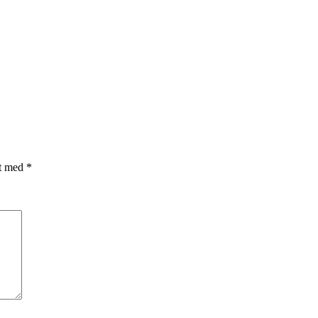
et med
*