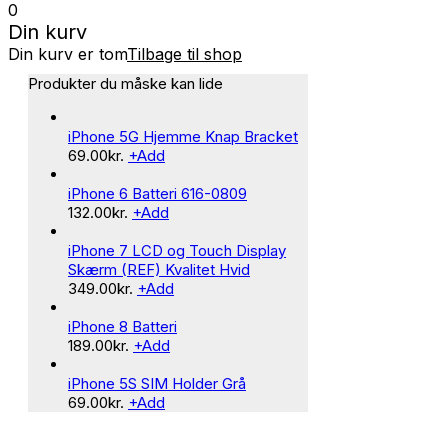
0
Din kurv
Din kurv er tom
Tilbage til shop
Produkter du måske kan lide
iPhone 5G Hjemme Knap Bracket
69.00
kr.
+
Add
iPhone 6 Batteri 616-0809
132.00
kr.
+
Add
iPhone 7 LCD og Touch Display
Skærm (REF) Kvalitet Hvid
349.00
kr.
+
Add
iPhone 8 Batteri
189.00
kr.
+
Add
iPhone 5S SIM Holder Grå
69.00
kr.
+
Add