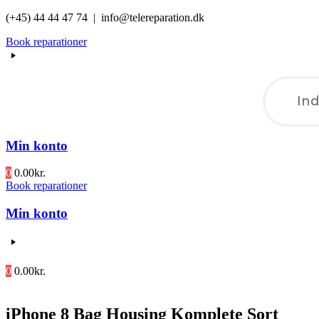
Videre
(+45) 44 44 47 74 | info@telereparation.dk
til
Book reparationer
indhold
Min konto
0
0.00
kr.
Book reparationer
Min konto
0
0.00
kr.
iPhone 8 Bag Housing Komplete Sort