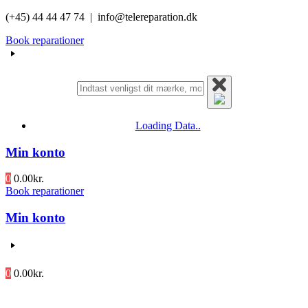
Videre
(+45) 44 44 47 74 | info@telereparation.dk
til
Book reparationer
indhold
Loading Data..
Min konto
0
0.00
kr.
Book reparationer
Min konto
0
0.00
kr.