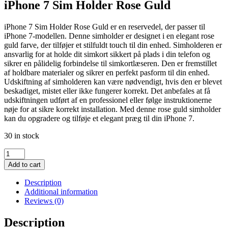
iPhone 7 Sim Holder Rose Guld
iPhone 7 Sim Holder Rose Guld er en reservedel, der passer til
iPhone 7-modellen. Denne simholder er designet i en elegant rose
guld farve, der tilføjer et stilfuldt touch til din enhed. Simholderen er
ansvarlig for at holde dit simkort sikkert på plads i din telefon og
sikrer en pålidelig forbindelse til simkortlæseren. Den er fremstillet
af holdbare materialer og sikrer en perfekt pasform til din enhed.
Udskiftning af simholderen kan være nødvendigt, hvis den er blevet
beskadiget, mistet eller ikke fungerer korrekt. Det anbefales at få
udskiftningen udført af en professionel eller følge instruktionerne
nøje for at sikre korrekt installation. Med denne rose guld simholder
kan du opgradere og tilføje et elegant præg til din iPhone 7.
30 in stock
iPhone
7
Add to cart
Sim
Holder
Description
Rose
Additional information
Guld
Reviews (0)
quantity
Description