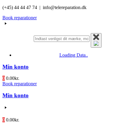
Videre
(+45) 44 44 47 74 | info@telereparation.dk
til
Book reparationer
indhold
Loading Data..
Min konto
0
0.00
kr.
Book reparationer
Min konto
0
0.00
kr.