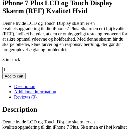
iPhone 7 Plus LCD og Touch Display
Skærm (REF) Kvalitet Hvid
Denne hvide LCD og Touch Display skærm er en
kvalitetsopgradering til din iPhone 7 Plus. Skærmen er i høj kvalitet
(REF), hvilket betyder, at den er omhyggeligt testet og renoveret for
at sikre optimal ydeevne og holdbarhed. Med denne skærm får du
skarpe billeder, klare farver og en responsiv berøring, der gør din
brugeroplevelse glat og problemfri.
8 in stock
iPhone
7
Add to cart
Plus
LCD
Description
og
Additional information
Touch
Reviews (0)
Display
Skærm
Description
(REF)
Kvalitet
Denne hvide LCD og Touch Display skærm er en
Hvid
kvalitetsopgradering til din iPhone 7 Plus. Skærmen er i høj kvalitet
quantity