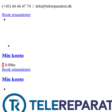
Videre
(+45) 44 44 47 74 | info@telereparation.dk
til
Book reparationer
indhold
Min konto
0
0.00
kr.
Book reparationer
Min konto