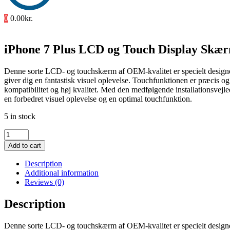
0
0.00
kr.
iPhone 7 Plus LCD og Touch Display Skæ
Denne sorte LCD- og touchskærm af OEM-kvalitet er specielt designet 
giver dig en fantastisk visuel oplevelse. Touchfunktionen er præcis o
kompatibilitet og høj kvalitet. Med den medfølgende installationsve
en forbedret visuel oplevelse og en optimal touchfunktion.
5 in stock
iPhone
7
Add to cart
Plus
LCD
Description
og
Additional information
Touch
Reviews (0)
Display
Skærm
Description
(OEM)
Kvalitet
Denne sorte LCD- og touchskærm af OEM-kvalitet er specielt designet 
Sort