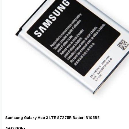
Samsung Galaxy Ace 3 LTE S7275R Batteri B105BE
169.00
kr.