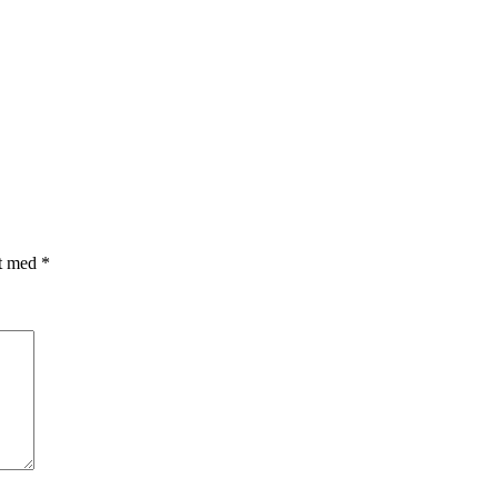
et med
*