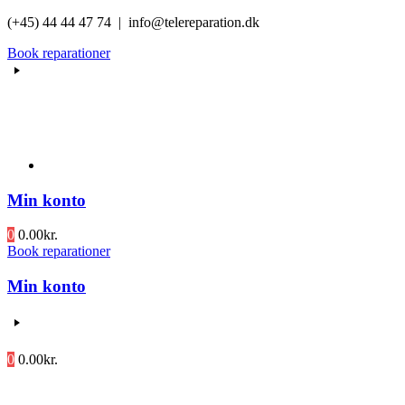
Videre
(+45) 44 44 47 74 | info@telereparation.dk
til
Book reparationer
indhold
Min konto
0
0.00
kr.
Book reparationer
Min konto
0
0.00
kr.