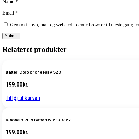
Name
*
Email
*
Gem mit navn, mail og websted i denne browser til næste gang j
Relateret produkter
Batteri Doro phoneeasy 520
199.00
kr.
Tilføj til kurven
iPhone 8 Plus Batteri 616-00367
199.00
kr.