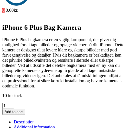
0
0.00
kr.
iPhone 6 Plus Bag Kamera
iPhone 6 Plus bagkamera er en vigtig komponent, der giver dig
mulighed for at tage billeder og optage videoer på din iPhone. Dette
kamera er designet til at levere klare og skarpe billeder med god
farvegengivelse og detaljer. Hvis dit bagkamera er beskadiget, kan
det påvirke billedkvaliteten og resultere i slørede eller uskarpe
billeder. Ved at udskifte det defekte bagkamera med en ny kan du
genoprette kameraets ydeevne og få glæde af at tage fantastiske
billeder og videoer igen. Det anbefales at få udskiftningen udført af
en professionel for at sikre korrekt installation og bevare kameraets
optimale funktion.
10 in stock
iPhone
6
Add to cart
Plus
Bag
Description
Kamera
Additional information