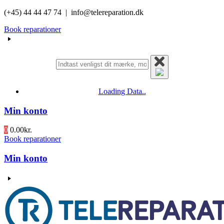
Videre
(+45) 44 44 47 74 | info@telereparation.dk
til
Book reparationer
indhold
Loading Data..
Min konto
0
0.00
kr.
Book reparationer
Min konto