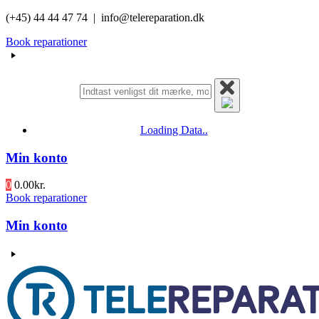
Videre
(+45) 44 44 47 74 | info@telereparation.dk
til
Book reparationer
indhold
Loading Data..
Min konto
0
0.00
kr.
Book reparationer
Min konto