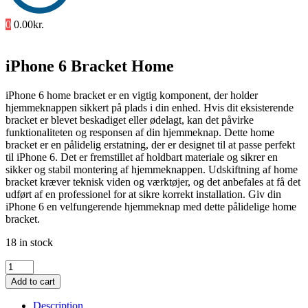
0
0.00
kr.
iPhone 6 Bracket Home
iPhone 6 home bracket er en vigtig komponent, der holder
hjemmeknappen sikkert på plads i din enhed. Hvis dit eksisterende
bracket er blevet beskadiget eller ødelagt, kan det påvirke
funktionaliteten og responsen af din hjemmeknap. Dette home
bracket er en pålidelig erstatning, der er designet til at passe perfekt
til iPhone 6. Det er fremstillet af holdbart materiale og sikrer en
sikker og stabil montering af hjemmeknappen. Udskiftning af home
bracket kræver teknisk viden og værktøjer, og det anbefales at få det
udført af en professionel for at sikre korrekt installation. Giv din
iPhone 6 en velfungerende hjemmeknap med dette pålidelige home
bracket.
18 in stock
iPhone
6
Add to cart
Bracket
Home
Description