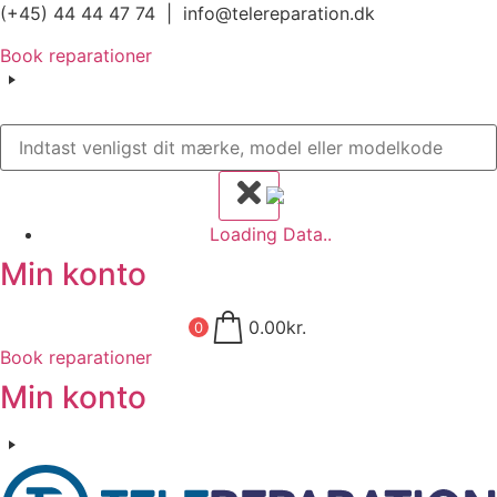
Videre
(+45) 44 44 47 74 | info@telereparation.dk
til
Book reparationer
indhold
Loading Data..
Min konto
0.00
kr.
0
Book reparationer
Min konto