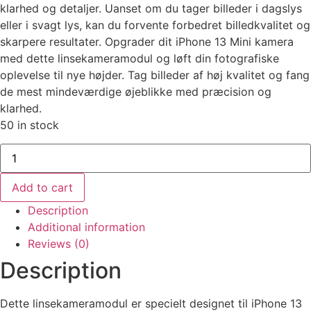
klarhed og detaljer. Uanset om du tager billeder i dagslys
eller i svagt lys, kan du forvente forbedret billedkvalitet og
skarpere resultater. Opgrader dit iPhone 13 Mini kamera
med dette linsekameramodul og løft din fotografiske
oplevelse til nye højder. Tag billeder af høj kvalitet og fang
de mest mindeværdige øjeblikke med præcision og
klarhed.
50 in stock
iPhone
13
Mini
Lens
Add to cart
Kamera
quantity
Description
Additional information
Reviews (0)
Description
Dette linsekameramodul er specielt designet til iPhone 13