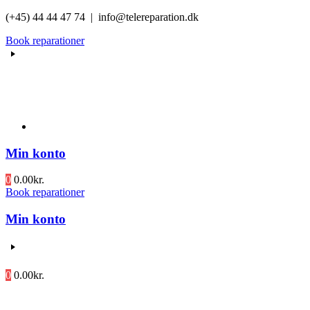
Videre
(+45) 44 44 47 74 | info@telereparation.dk
til
Book reparationer
indhold
Min konto
0
0.00
kr.
Book reparationer
Min konto
0
0.00
kr.