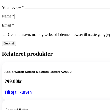
Your review
*
Name
*
Email
*
Gem mit navn, mail og websted i denne browser til næste gang j
Relateret produkter
Apple Watch Series 5 40mm Batteri A2092
299.00
kr.
Tilføj til kurven
iPhone 8 Batteri