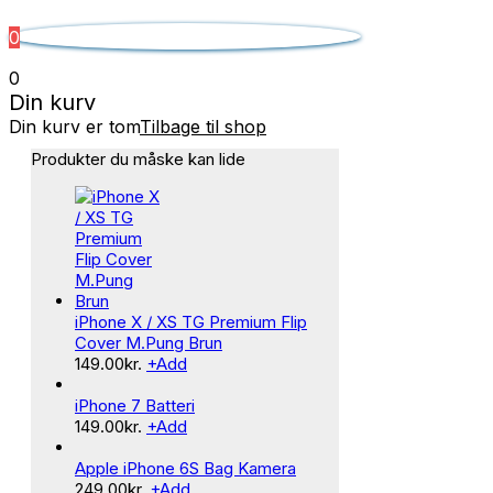
0
0
Din kurv
Din kurv er tom
Tilbage til shop
Produkter du måske kan lide
iPhone X / XS TG Premium Flip
Cover M.Pung Brun
149.00
kr.
+
Add
iPhone 7 Batteri
149.00
kr.
+
Add
Apple iPhone 6S Bag Kamera
249.00
kr.
+
Add