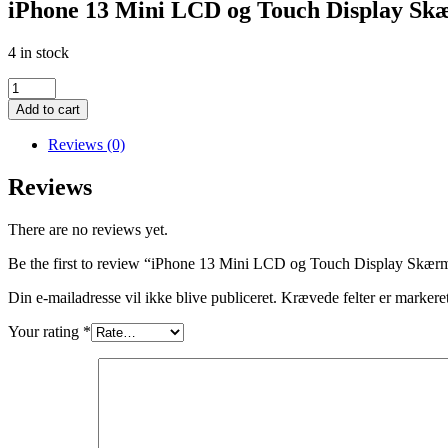
iPhone 13 Mini LCD og Touch Display Skæ
4 in stock
iPhone
13
Add to cart
Mini
LCD
Reviews (0)
og
Touch
Reviews
Display
Skærm
There are no reviews yet.
Kvalitet
Sort
Be the first to review “iPhone 13 Mini LCD og Touch Display Skærm
quantity
Din e-mailadresse vil ikke blive publiceret.
Krævede felter er marker
Your rating
*