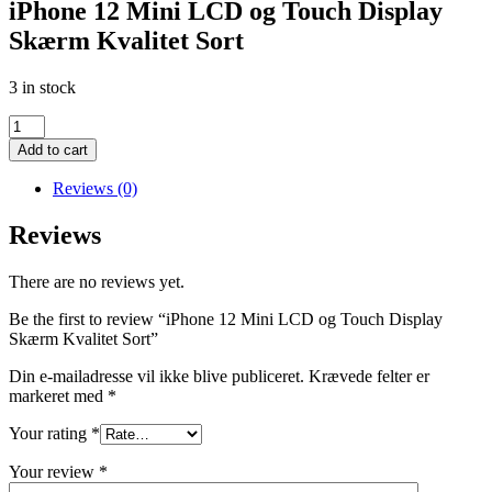
iPhone 12 Mini LCD og Touch Display
Skærm Kvalitet Sort
3 in stock
iPhone
12
Add to cart
Mini
LCD
Reviews (0)
og
Touch
Reviews
Display
Skærm
There are no reviews yet.
Kvalitet
Sort
Be the first to review “iPhone 12 Mini LCD og Touch Display
quantity
Skærm Kvalitet Sort”
Din e-mailadresse vil ikke blive publiceret.
Krævede felter er
markeret med
*
Your rating
*
Your review
*