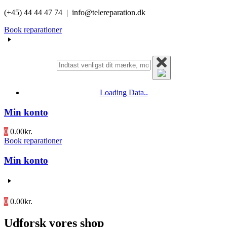
Videre
(+45) 44 44 47 74 | info@telereparation.dk
til
Book reparationer
indhold
Loading Data..
Min konto
0
0.00
kr.
Book reparationer
Min konto
0
0.00
kr.
Udforsk vores shop