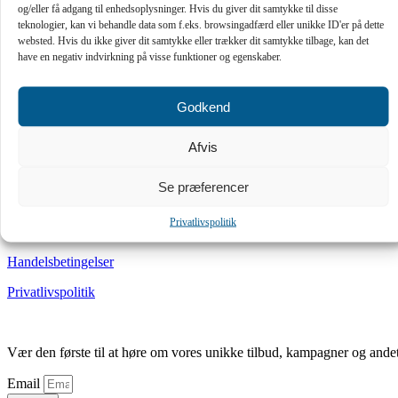
og/eller få adgang til enhedsoplysninger. Hvis du giver dit samtykke til disse
teknologier, kan vi behandle data som f.eks. browsingadfærd eller unikke ID'er på dette
Åbningstider
websted. Hvis du ikke giver dit samtykke eller trækker dit samtykke tilbage, kan det
have en negativ indvirkning på visse funktioner og egenskaber.
Alle hverdage Kl: 10-18
Lørdag Kl: 10-14
Søndag: Lukket
Godkend
Kundeservice
Afvis
Fortrydelsesret
Handelsbetingelser
Se præferencer
Privatlivspolitik
Privatlivspolitik
Fortrydelsesret
Handelsbetingelser
Privatlivspolitik
Vær den første til at høre om vores unikke tilbud, kampagner og ande
Email