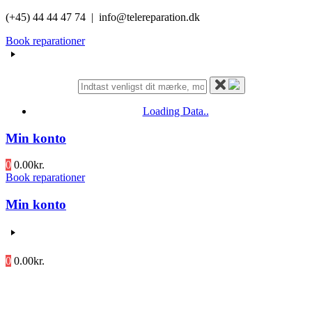
Videre
(+45) 44 44 47 74 | info@telereparation.dk
til
Book reparationer
indhold
Loading Data..
Min konto
0
0.00
kr.
Book reparationer
Min konto
0
0.00
kr.