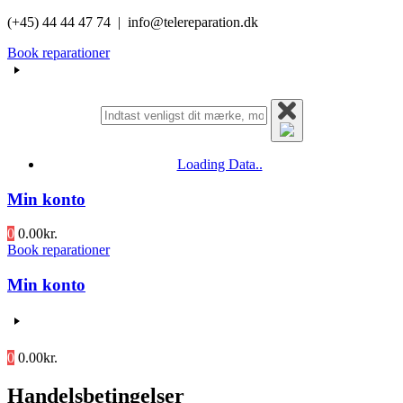
Videre
(+45) 44 44 47 74 | info@telereparation.dk
til
Book reparationer
indhold
Loading Data..
Min konto
0
0.00
kr.
Book reparationer
Min konto
0
0.00
kr.
Handelsbetingelser