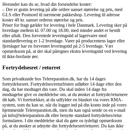
Herunder kan du se, hvad din forsendelse koster:
– Der er gratis levering på alle ordrer uanset størrelse og pris, med
GLS eller Postnord til nærmeste pakkeshop. Levering til adresse
koster 49 kr. uanset ordrens størrelse og pris.
Priser for fragt gælder for levering i hele Danmark. Levering sker på
hverdage mellem kl. 07.00 og 18.00, med mindre andet er bestilt
eller aftalt. Den forventede leveringstid af lagervarer med
standardlevering er 1-2 hverdage. Varer på producentens lager eller
fjernlager har en forventet leveringstid på 2-5 hverdage. Vær
opmærksom på, at der skal påregnes ekstra leveringstid ved levering
til ikke-brofaste øer.
Fortrydelsesret / returret
Som privatkunde hos Telereparation.dk, har du 14 dages
fortrydelsesret. Fortrydelses/returfristen udløber 14 dage efter den
dag, du har modtaget din vare. Du skal inden 14 dage fra
modtagelse give os meddelelse om, at du ønsker at fortryde/returnere
dit køb. Vi foretrækker, at du udfylder en blanket via vores RMA-
system, som du kan se, når du logger ind på din konto inde på vores
hjemmeside Telereparation.dk, men du kan også sende os en e-mail
på info@telereparation.dk eller benytte standard fortrydelses/retur
formularen. I din meddelelse skal du gøre os tydeligt opmærksom
på, at du ønsker at udnytte din fortrydelsesret/returret. Du kan ikke