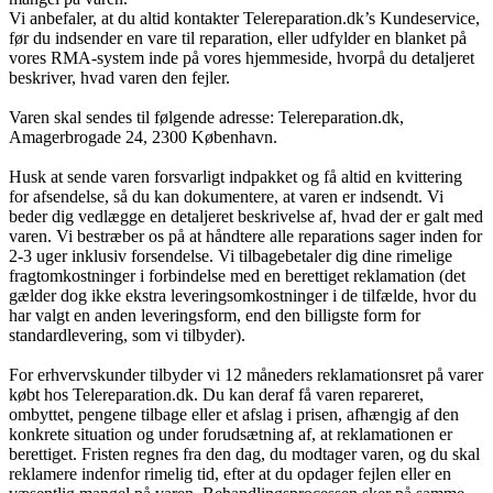
Vi anbefaler, at du altid kontakter Telereparation.dk’s Kundeservice,
før du indsender en vare til reparation, eller udfylder en blanket på
vores RMA-system inde på vores hjemmeside, hvorpå du detaljeret
beskriver, hvad varen den fejler.
Varen skal sendes til følgende adresse: Telereparation.dk,
Amagerbrogade 24, 2300 København.
Husk at sende varen forsvarligt indpakket og få altid en kvittering
for afsendelse, så du kan dokumentere, at varen er indsendt. Vi
beder dig vedlægge en detaljeret beskrivelse af, hvad der er galt med
varen. Vi bestræber os på at håndtere alle reparations sager inden for
2-3 uger inklusiv forsendelse. Vi tilbagebetaler dig dine rimelige
fragtomkostninger i forbindelse med en berettiget reklamation (det
gælder dog ikke ekstra leveringsomkostninger i de tilfælde, hvor du
har valgt en anden leveringsform, end den billigste form for
standardlevering, som vi tilbyder).
For erhvervskunder tilbyder vi 12 måneders reklamationsret på varer
købt hos Telereparation.dk. Du kan deraf få varen repareret,
ombyttet, pengene tilbage eller et afslag i prisen, afhængig af den
konkrete situation og under forudsætning af, at reklamationen er
berettiget. Fristen regnes fra den dag, du modtager varen, og du skal
reklamere indenfor rimelig tid, efter at du opdager fejlen eller en