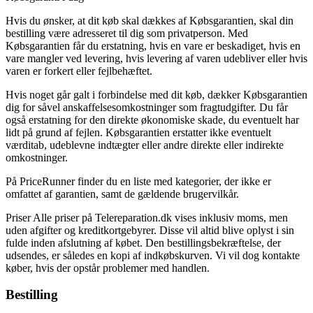
Hvis du ønsker, at dit køb skal dækkes af Købsgarantien, skal din
bestilling være adresseret til dig som privatperson. Med
Købsgarantien får du erstatning, hvis en vare er beskadiget, hvis en
vare mangler ved levering, hvis levering af varen udebliver eller hvis
varen er forkert eller fejlbehæftet.
Hvis noget går galt i forbindelse med dit køb, dækker Købsgarantien
dig for såvel anskaffelsesomkostninger som fragtudgifter. Du får
også erstatning for den direkte økonomiske skade, du eventuelt har
lidt på grund af fejlen. Købsgarantien erstatter ikke eventuelt
værditab, udeblevne indtægter eller andre direkte eller indirekte
omkostninger.
På PriceRunner finder du en liste med kategorier, der ikke er
omfattet af garantien, samt de gældende brugervilkår.
Priser Alle priser på Telereparation.dk vises inklusiv moms, men
uden afgifter og kreditkortgebyrer. Disse vil altid blive oplyst i sin
fulde inden afslutning af købet. Den bestillingsbekræftelse, der
udsendes, er således en kopi af indkøbskurven. Vi vil dog kontakte
køber, hvis der opstår problemer med handlen.
Bestilling