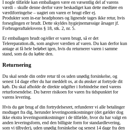
I nogle tilfælde kan emballagen være en væsentlig del af varens
værdi – skulle denne derfor være beskadiget kan dette medføre en
værdiforringelse – uagtet om varen er brugt eller ej.
Produkter som in-ear headphones og lignende tages ikke retur, hvis
forseglingen er brudt. Dette skyldes hygiejnemæssige årsager jf.
Forbrugeraftalelovens § 18, stk. 2, nr. 5.
Er emballagen brudt og/eller er varen brugt, så er det
Telereparation.dk, som angiver værdien af varen. Du kan derfor kun
antage at få hele beløbet igen, hvis du returnerer varen i samme
stand, som da du købte den.
Returnering
Du skal sende din ordre retur til os uden unødig forsinkelse, og
senest 14 dage efter du har meddelt os, at du ønsker at fortryde dit
køb. Du skal afholde de direkte udgifter i forbindelse med varens
returforsendelse. Du bærer risikoen for varen fra tidspunktet for
varens levering.
Hvis du gør brug af din fortrydelsesret, refunderer vi alle betalinger
modtaget fra dig, herunder leveringsomkostninger (det gælder dog
ikke ekstra leveringsomkostninger i de tilfælde, hvor du har valgt en
anden leveringsform, end den billigste form for standardlevering,
som vi tilbyder), uden unødig forsinkelse og senest 14 dage fra den