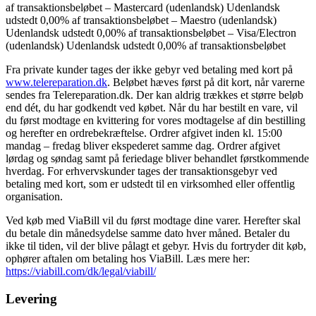
af transaktionsbeløbet – Mastercard (udenlandsk) Udenlandsk
udstedt 0,00% af transaktionsbeløbet – Maestro (udenlandsk)
Udenlandsk udstedt 0,00% af transaktionsbeløbet – Visa/Electron
(udenlandsk) Udenlandsk udstedt 0,00% af transaktionsbeløbet
Fra private kunder tages der ikke gebyr ved betaling med kort på
www.telereparation.dk
. Beløbet hæves først på dit kort, når varerne
sendes fra Telereparation.dk. Der kan aldrig trækkes et større beløb
end dét, du har godkendt ved købet. Når du har bestilt en vare, vil
du først modtage en kvittering for vores modtagelse af din bestilling
og herefter en ordrebekræftelse. Ordrer afgivet inden kl. 15:00
mandag – fredag bliver ekspederet samme dag. Ordrer afgivet
lørdag og søndag samt på feriedage bliver behandlet førstkommende
hverdag. For erhvervskunder tages der transaktionsgebyr ved
betaling med kort, som er udstedt til en virksomhed eller offentlig
organisation.
Ved køb med ViaBill vil du først modtage dine varer. Herefter skal
du betale din månedsydelse samme dato hver måned. Betaler du
ikke til tiden, vil der blive pålagt et gebyr. Hvis du fortryder dit køb,
ophører aftalen om betaling hos ViaBill. Læs mere her:
https://viabill.com/dk/legal/viabill/
Levering