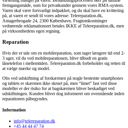
væsentlig mangel på varen. Behandlingsprocessen sker på samme
fremgangsmåde, som for privatkunder gennem vores RMA-system.
Varen skal være forsvarligt indpakket, og du skal have en kvittering
på, at varen er sendt til vores adresse: Telereparation.dk,
Amagerbrogade 24, 2300 København. Fragtomkostninger
vedrørende reklamationsret betales IKKE af Telereparation.dk, men
på virksomhedens egen regning.
Reparation
Hvis der er tale om en mobilreparation, som tager længere tid end 2-
3 uger, vil du ved mobilreparationen, blive tilbudt en gratis
lånetelefon i mellemtiden. Telereparation.dk forbeholder sig retten til
at vælge mærke og model.
Obs ved udskiftning af forskærmen på nogle bestemte smartphones
og tablets er skærmen ikke skruet på, men “limet” fast ved disse
modeller er der risiko for at bagskærmen bliver beskadiget ved
udskiftningen. Kunden bliver dog informeret om ovenstående inden
reparationen påbegyndes.
Information
info@telereparation.dk
+45 44 44 47 74