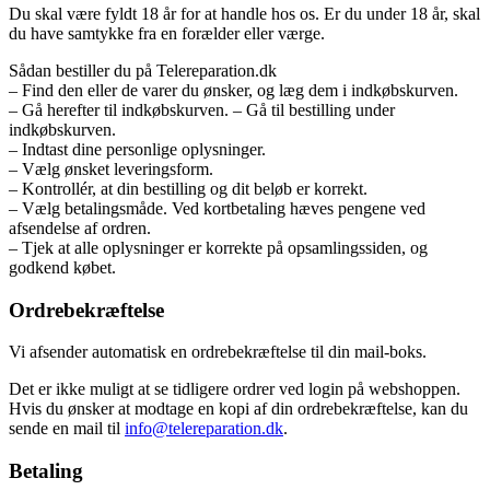
Du skal være fyldt 18 år for at handle hos os. Er du under 18 år, skal
du have samtykke fra en forælder eller værge.
Sådan bestiller du på Telereparation.dk
– Find den eller de varer du ønsker, og læg dem i indkøbskurven.
– Gå herefter til indkøbskurven. – Gå til bestilling under
indkøbskurven.
– Indtast dine personlige oplysninger.
– Vælg ønsket leveringsform.
– Kontrollér, at din bestilling og dit beløb er korrekt.
– Vælg betalingsmåde. Ved kortbetaling hæves pengene ved
afsendelse af ordren.
– Tjek at alle oplysninger er korrekte på opsamlingssiden, og
godkend købet.
Ordrebekræftelse
Vi afsender automatisk en ordrebekræftelse til din mail-boks.
Det er ikke muligt at se tidligere ordrer ved login på webshoppen.
Hvis du ønsker at modtage en kopi af din ordrebekræftelse, kan du
sende en mail til
info@telereparation.dk
.
Betaling