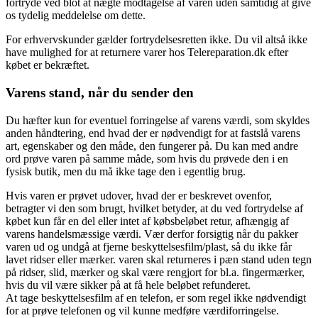
fortryde ved blot at nægte modtagelse af varen uden samtidig at give
os tydelig meddelelse om dette.
For erhvervskunder gælder fortrydelsesretten ikke. Du vil altså ikke
have mulighed for at returnere varer hos Telereparation.dk efter
købet er bekræftet.
Varens stand, når du sender den
Du hæfter kun for eventuel forringelse af varens værdi, som skyldes
anden håndtering, end hvad der er nødvendigt for at fastslå varens
art, egenskaber og den måde, den fungerer på. Du kan med andre
ord prøve varen på samme måde, som hvis du prøvede den i en
fysisk butik, men du må ikke tage den i egentlig brug.
Hvis varen er prøvet udover, hvad der er beskrevet ovenfor,
betragter vi den som brugt, hvilket betyder, at du ved fortrydelse af
købet kun får en del eller intet af købsbeløbet retur, afhængig af
varens handelsmæssige værdi. Vær derfor forsigtig når du pakker
varen ud og undgå at fjerne beskyttelsesfilm/plast, så du ikke får
lavet ridser eller mærker. varen skal returneres i pæn stand uden tegn
på ridser, slid, mærker og skal være rengjort for bl.a. fingermærker,
hvis du vil være sikker på at få hele beløbet refunderet.
At tage beskyttelsesfilm af en telefon, er som regel ikke nødvendigt
for at prøve telefonen og vil kunne medføre værdiforringelse.