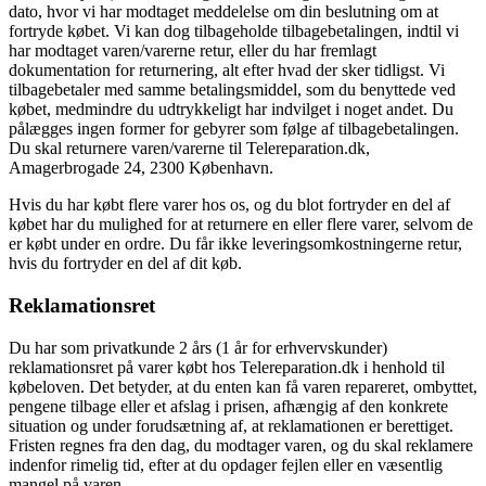
dato, hvor vi har modtaget meddelelse om din beslutning om at
fortryde købet. Vi kan dog tilbageholde tilbagebetalingen, indtil vi
har modtaget varen/varerne retur, eller du har fremlagt
dokumentation for returnering, alt efter hvad der sker tidligst. Vi
tilbagebetaler med samme betalingsmiddel, som du benyttede ved
købet, medmindre du udtrykkeligt har indvilget i noget andet. Du
pålægges ingen former for gebyrer som følge af tilbagebetalingen.
Du skal returnere varen/varerne til Telereparation.dk,
Amagerbrogade 24, 2300 København.
Hvis du har købt flere varer hos os, og du blot fortryder en del af
købet har du mulighed for at returnere en eller flere varer, selvom de
er købt under en ordre. Du får ikke leveringsomkostningerne retur,
hvis du fortryder en del af dit køb.
Reklamationsret
Du har som privatkunde 2 års (1 år for erhvervskunder)
reklamationsret på varer købt hos Telereparation.dk i henhold til
købeloven. Det betyder, at du enten kan få varen repareret, ombyttet,
pengene tilbage eller et afslag i prisen, afhængig af den konkrete
situation og under forudsætning af, at reklamationen er berettiget.
Fristen regnes fra den dag, du modtager varen, og du skal reklamere
indenfor rimelig tid, efter at du opdager fejlen eller en væsentlig
mangel på varen.